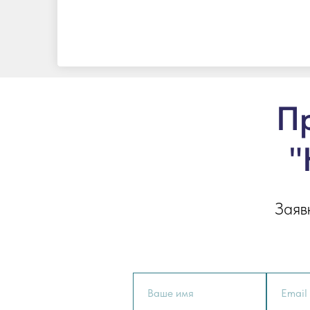
Пр
"
Заяв