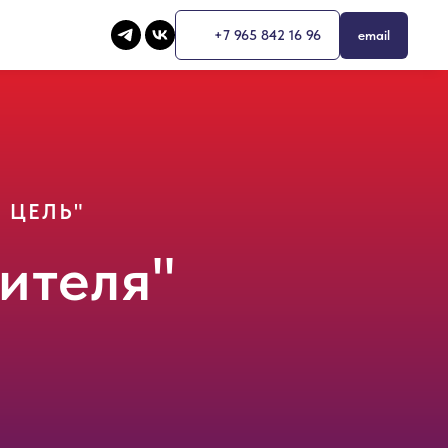
+7 965 842 16 96
email
 ЦЕЛЬ
"
ителя"