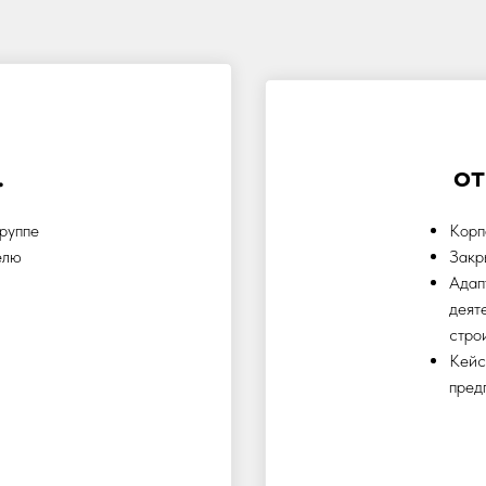
.
от
группе
Корп
елю
Закр
Адап
деят
строи
Кейс
пред