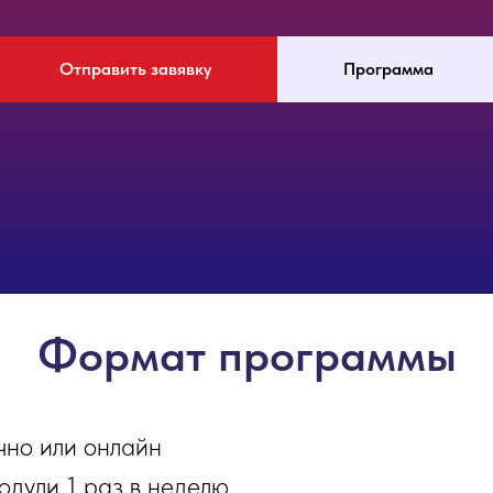
Отправить завявку
Программа
Формат программы
чно или онлайн
одули 1 раз в неделю