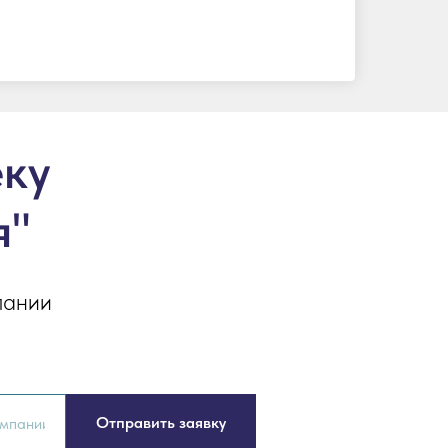
еку
я"
пании
Отправить заявку