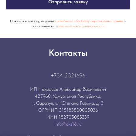
Отправить заявку
Нажимая на кнопку, вы даете
согласие на обработку персональных данных
и
соглашаетесь c
политикой конфиденциальности
Контакты
+73412321696
ИП Некрасов Александр Васильевич
427960, Удмуртская Республика,
г. Сарапул, ул. Степана Разина, д. 3
ОГРНИП 315183800005036
ИНН 182705085339
info@aks18.ru